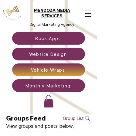
MENDOZA MEDIA
SERVICES
Digital Marketing Agency
Book Appt
Website Design
Vehicle Wraps
Monthly Marketing
Groups Feed
Group List
View groups and posts below.